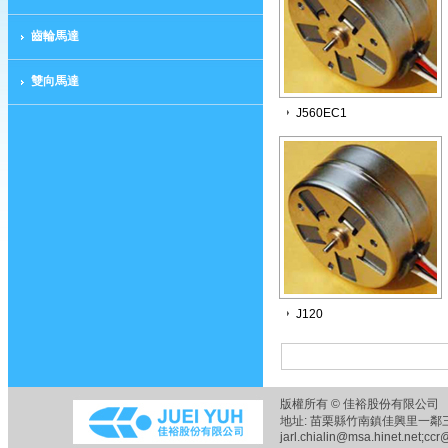
齒輪馬達
雙向馬達
J560EC1
J120
版權所有 © 佳裕股份有限公司 
地址: 苗栗縣竹南鎮佳興里一鄰三六之五
jarl.chialin@msa.hinet.net;ccr